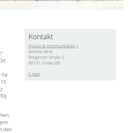
Kontakt
Presse & Kommunikation »
Bettina Wind
k“
Bregenzer Straße 6
Ort
88131 Lindau (B)
E-Mail
 für
 15
nz
PD)
ehen.
gern
it den