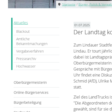
Startseite
/
Bürger, Politik & Verwal
Aktuelles
01.07.2025
Der Landtag k
Blackout
Amtliche
Bekanntmachungen
Zum Lindauer Stadtfes
Lindau. Er tourt jähr
Vergabeverfahren
dabei ist Landtagsprä
Pressearchiv
Oberbürgermeisterin 
Hochwasser
Gespräche mit Bürger
Uhr findet eine Disk
Schmid (AfD), Ulrike
Oberbürgermeisterin
statt.
Online-Bürgerservices
Ziel des LandTrucks i
Bürgerbeteiligung
"Die Abgeordneten d
gewählt, sind für sie