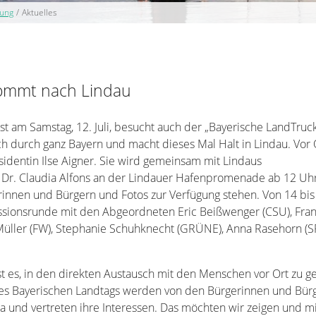
tung
/
Aktuelles
ommt nach Lindau
t am Samstag, 12. Juli, besucht auch der „Bayerische LandTruc
lich durch ganz Bayern und macht dieses Mal Halt in Lindau. Vor 
sidentin Ilse Aigner. Sie wird gemeinsam mit Lindaus
Dr. Claudia Alfons an der Lindauer Hafenpromenade ab 12 Uhr
innen und Bürgern und Fotos zur Verfügung stehen. Von 14 bis
ussionsrunde mit den Abgeordneten Eric Beißwenger (CSU), Fra
 Müller (FW), Stephanie Schuhknecht (GRÜNE), Anna Rasehorn (S
st es, in den direkten Austausch mit den Menschen vor Ort zu g
es Bayerischen Landtags werden von den Bürgerinnen und Bür
 da und vertreten ihre Interessen. Das möchten wir zeigen und m