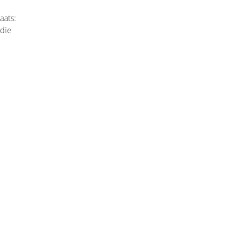
aats:
 die