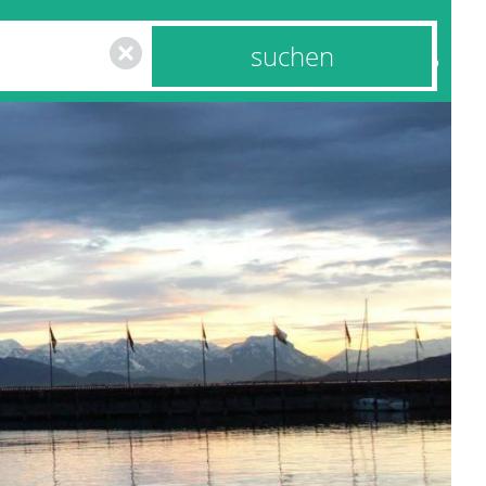
us &
Mobilität &
en
Wirtschaft