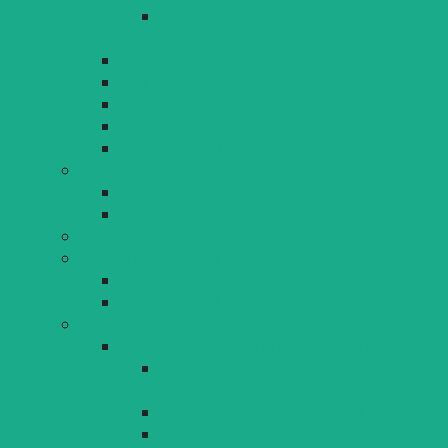
Vorläufiges Ergebnis Kommunalwahlen
2026
Bürgerentscheide
Schöffenwahl
Europawahl
Bundestagswahl
Wahlbekanntmachungen bis 2020
Freizeit, Sport & Vereine
Vereine
Sportanlagen
Ehrenamt
Steuern & Abgaben
Grundsteuerbescheid
Grundsteuer Datenschutz
Planen & Bauen
Stadtentwicklung und Rahmenpläne
Integriertes Stadtentwicklungskonzept
(ISEK)
Insel-Entwicklungskonzept (IEK)
SoBoN