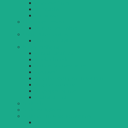
Vergabeverfahren
Pressearchiv
Hochwasser
Oberbürgermeisterin
Gruß aus der Toskana
Online-Bürgerservices
Lindau.lernt.digital
Bürgerbeteiligung
Losland Zukunftsrat
Projektschmiede
Lindauer Stadtgeschichten
Jugendwerft
Bürgerbeteiligung Karl-Bever-Platz
Bürgerversammlung
Bürgersprechstunde
Stadtrat on Tour
Stadtrecht
Stadtratsmitglieder
Stadtrats- und Ausschusssitzungen
zurückliegende Stadtrats- und