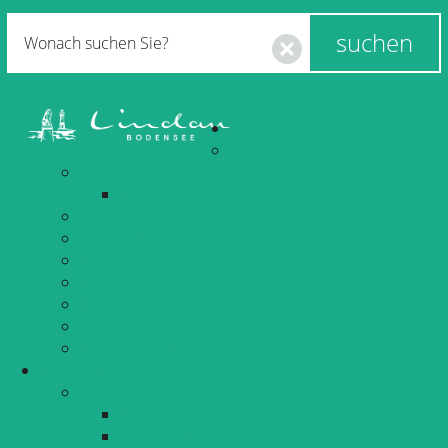
Unsere Stadt
Neubürger
Stadtportrait
Bürgerbroschüre 2016
Stadtgeschichte
Zahlen, Daten, Statistik
Partnerschaften
Patenschaften
Ehrenbürger
Traditionsveranstaltungen
Historisches Kinderfest
Bürger, Politik & Verwaltung
Aktuelles
Blackout
Amtliche Bekanntmachungen