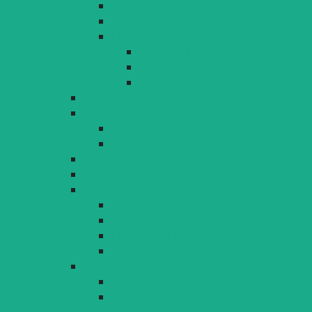
Rahmenplan Hintere Insel
Rahmenplan Köchlin-Kreuzung
Eichwaldquartier
FAQ zum Eichwaldquartier
Befriedung (Phase I)
Faktencheck Therme 2017
Flächennutzungsplan
Bebauungspläne
Aktuelle Bauleitplanverfahren
rechtsgültige Bebauungspläne
Satzungen nach BauGB
Öffentliche Auslegungen
Grün- und Freiräume
Landschaftsplan
Freiraumkonzept
Parks, Natur und Landschaft
Ökokonto
Stadtentwicklung und Städtebauförderung
Sanierungsgebiete
Vorbereitende Untersuchung Bereich
»Reutin Mitte«