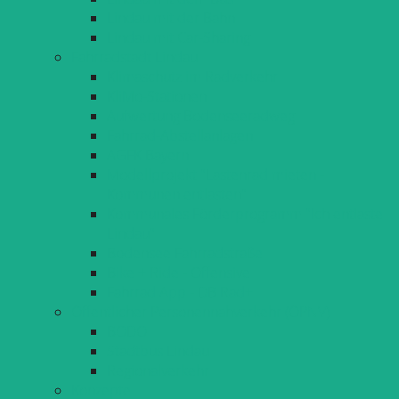
Lindau mit der Bahn
Lindau mit Car-Sharing
Fahrradstadt Lindau
Klimaschutz im Radverkehr
KliMo-Stationen
Aufwertung Bodenseeradweg
Fahrrad-Abstellanlagen
AGFK Bayern
Modellprojekt "Lastenrad mieten -
Kommunen entlasten"
Kommunales Förderprogramm "Ich entlaste
Lindau"
Bodensee Fahrradstraße
Bike + Ride - Offensive
Fahrrad App - DB Rad+
Öffentlicher Personennahverkehr (ÖPNV)
BODO
Stadtbus Lindau
Regionalverkehr
Konzepte