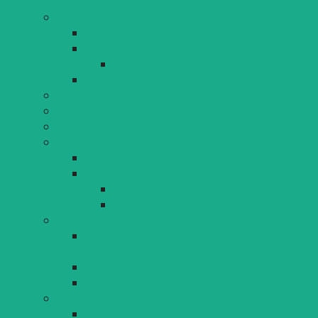
Ausschusssitzungen
Ämter, Abteilungen, Sachgebiete
Organisationspläne, Organigramm
Standesamt Lindau (B)
Heiraten in Lindau (Bodensee)
Krematorium der Stadt Lindau (B)
Dienstleistungen A-Z
Formulare & Anträge
Stellenangebote
Schulen & Kindertageseinrichtungen
Stipendienstiftungen
Städtische Kindertagesstätten
Kindertagesstätte "Am Hoyerberg"
Kinderhaus "Schatzkiste"
Senioren & Soziales
Kirchen, religiöse Gemeinschaften &
Kulturvereine
Wohnen & Pflege für Senioren
Offene Jugendarbeit
Wahlen
Kommunalwahlen