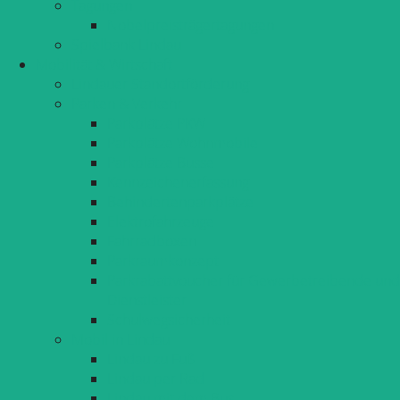
Tagungen
Nobelpreisträgertagungen
Spielbank Lindau
Mobilität & Wirtschaft
Lindauer Standortförderung
Parken & Verkehr
Parkplätze PKW
Parkplätze Wohnmobile
Parkplätze Busse
Kennzeichenerfassung
Behindertenparkplätze
Elektrofahrzeuge
Fahrradboxen
Parkraumkonzept
Parkrabattvoucher für Gewerbetreibende und
Dienstleister
Schulwegsicherheit
Mobil in Lindau
Lindau zu Fuß
Lindau per Rad
Lindau mit dem Bus