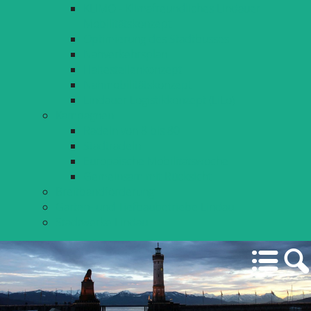
KLIMO - Klimafreundliches Lindauer
Mobilitätskonzept
Optimierung des Stadtbusses
Nahverkehrsplan
Haltestellenkonzept
Nahmobilitätskonzept
Lindauer Logistikkonzept (LiLo)
Kampagnen
Radeln von 8 bis 80
Stadtradeln
Europäische Mobilitätswoche
Gemeinsam mit Rücksicht
Breitbandförderung
Garten- und Tiefbaubetriebe Lindau
Stadtwerke Lindau