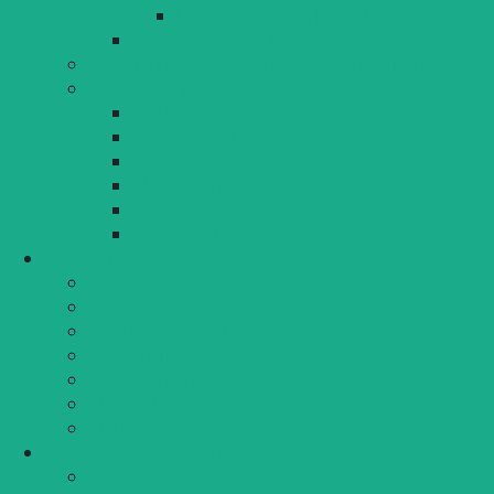
Luftreinhalteplan Lindau
Gentechnikanbaufreie Stadt
GWG Lindauer Wohnungsgesellschaft mbH
Lokale Agenda 21
Aktuelles
Arbeitskreis Eine Welt
Arbeitskreis Verkehr
Mitmachen
Umweltmobil
Hintergrund
Kunst & Kultur
Stadttheater/-museum
Stadtarchiv
Reichsstädtische Bibliothek
Stadtbücherei
Volkshochschule
Musikschule
Marionettenoper
Tourismus & Tagungen
Tourismus