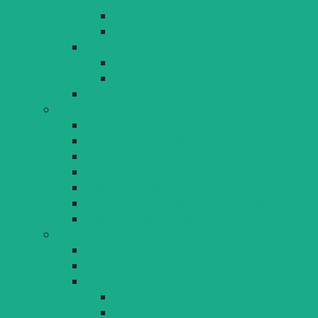
EFRE 2014-2020
Neuer Berliner Platz
Stadtgestalt und Baukultur
Gestaltungsbeirat
Gestaltungsrichtlinien Sondernutzung
Weitere Informationen und Dokumente
Klimaschutz
Klimaschutzkonzept Lindau (B) 2035
Klimawandel und Klimaschutz
Klimaschutzkonzept Lindau 2020
Klimabeirat
Energieberatung
Energie- und CO2 Bilanz und eea-Berichte
European Energy Award
Umwelt
Lärmschutz
Lärmaktionsplanung Lindau
Luftreinhaltung
Luftschadstoffe im Überblick
Luftqualität in Lindau