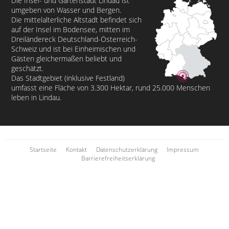
Die Insel- und Gartenstadt Lindau ist
umgeben von Wasser und Bergen.
Die mittelalterliche Altstadt befindet sich
auf der Insel im Bodensee, mitten im
Dreiländereck Deutschland-Österreich-
Schweiz und ist bei Einheimischen und
Gästen gleichermaßen beliebt und
geschätzt.
Das Stadtgebiet (inklusive Festland)
umfasst eine Fläche von 3.300 Hektar, rund 25.000 Menschen
leben in Lindau.
Startseite
Kontakt
Datenschutzerklärung
Impressum
Barrierefreiheitserklärung