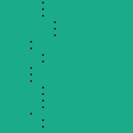
Rahmenplan Hintere Insel
Rahmenplan Köchlin-Kreuzung
Eichwaldquartier
FAQ zum Eichwaldquartier
Befriedung (Phase I)
Faktencheck Therme 2017
Flächennutzungsplan
Bebauungspläne
Aktuelle Bauleitplanverfahren
rechtsgültige Bebauungspläne
Satzungen nach BauGB
Öffentliche Auslegungen
Grün- und Freiräume
Landschaftsplan
Freiraumkonzept
Parks, Natur und Landschaft
Ökokonto
Stadtentwicklung und Städtebauförderung
Sanierungsgebiete
Vorbereitende Untersuchung Bereich
»Reutin Mitte«