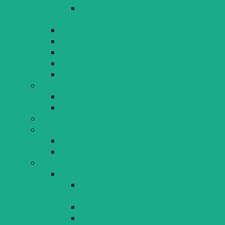
Vorläufiges Ergebnis Kommunalwahlen
2026
Bürgerentscheide
Schöffenwahl
Europawahl
Bundestagswahl
Wahlbekanntmachungen bis 2020
Freizeit, Sport & Vereine
Vereine
Sportanlagen
Ehrenamt
Steuern & Abgaben
Grundsteuerbescheid
Grundsteuer Datenschutz
Planen & Bauen
Stadtentwicklung und Rahmenpläne
Integriertes Stadtentwicklungskonzept
(ISEK)
Insel-Entwicklungskonzept (IEK)
SoBoN