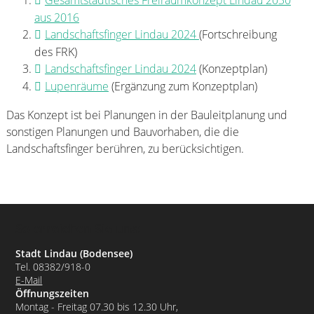
Gesamtstädtisches Freiraumkonzept Lindau 2030
aus 2016
Landschaftsfinger Lindau 2024
(Fortschreibung
des FRK)
Landschaftsfinger Lindau 2024
(Konzeptplan)
Lupenräume
(Ergänzung zum Konzeptplan)
Das Konzept ist bei Planungen in der Bauleitplanung und
sonstigen Planungen und Bauvorhaben, die die
Landschaftsfinger berühren, zu berücksichtigen.
So erreichen Sie uns:
Stadt Lindau (Bodensee)
Tel. 08382/918-0
E-Mail
Öffnungszeiten
Montag - Freitag 07.30 bis 12.30 Uhr,