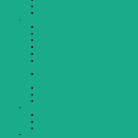
Lindau mit der Bahn
Lindau mit Car-Sharing
Fahrradstadt Lindau
Klimaschutz im Radverkehr
KliMo-Stationen
Aufwertung Bodenseeradweg
Fahrrad-Abstellanlagen
AGFK Bayern
Modellprojekt "Lastenrad mieten -
Kommunen entlasten"
Kommunales Förderprogramm "Ich entlaste
Lindau"
Bodensee Fahrradstraße
Bike + Ride - Offensive
Fahrrad App - DB Rad+
Öffentlicher Personennahverkehr (ÖPNV)
BODO
Stadtbus Lindau
Regionalverkehr
Konzepte