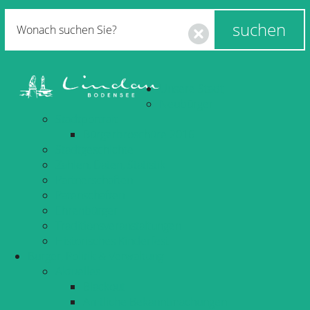
Unsere Stadt
Neubürger
Stadtportrait
Bürgerbroschüre 2016
Stadtgeschichte
Zahlen, Daten, Statistik
Partnerschaften
Patenschaften
Ehrenbürger
Traditionsveranstaltungen
Historisches Kinderfest
Bürger, Politik & Verwaltung
Aktuelles
Blackout
Amtliche Bekanntmachungen