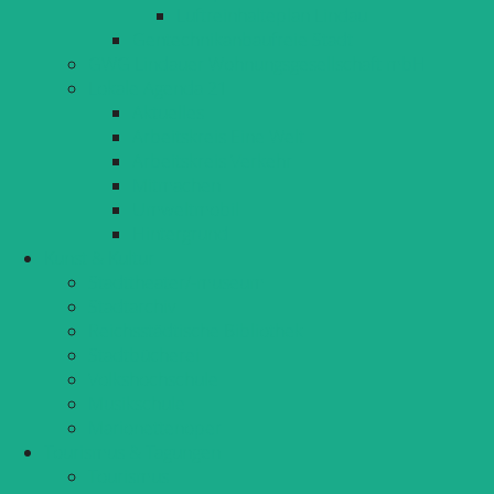
Luftreinhalteplan Lindau
Gentechnikanbaufreie Stadt
GWG Lindauer Wohnungsgesellschaft mbH
Lokale Agenda 21
Aktuelles
Arbeitskreis Eine Welt
Arbeitskreis Verkehr
Mitmachen
Umweltmobil
Hintergrund
Kunst & Kultur
Stadttheater/-museum
Stadtarchiv
Reichsstädtische Bibliothek
Stadtbücherei
Volkshochschule
Musikschule
Marionettenoper
Tourismus & Tagungen
Tourismus