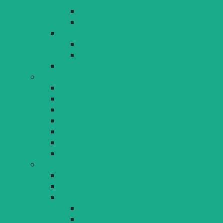
EFRE 2014-2020
Neuer Berliner Platz
Stadtgestalt und Baukultur
Gestaltungsbeirat
Gestaltungsrichtlinien Sondernutzung
Weitere Informationen und Dokumente
Klimaschutz
Klimaschutzkonzept Lindau (B) 2035
Klimawandel und Klimaschutz
Klimaschutzkonzept Lindau 2020
Klimabeirat
Energieberatung
Energie- und CO2 Bilanz und eea-Berichte
European Energy Award
Umwelt
Lärmschutz
Lärmaktionsplanung Lindau
Luftreinhaltung
Luftschadstoffe im Überblick
Luftqualität in Lindau