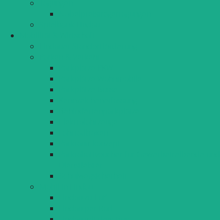
Tagungen
Nobelpreisträgertagungen
Spielbank Lindau
Mobilität & Wirtschaft
Lindauer Standortförderung
Parken & Verkehr
Parkplätze PKW
Parkplätze Wohnmobile
Parkplätze Busse
Kennzeichenerfassung
Behindertenparkplätze
Elektrofahrzeuge
Fahrradboxen
Parkraumkonzept
Parkrabattvoucher für Gewerbetreibende und
Dienstleister
Schulwegsicherheit
Mobil in Lindau
Lindau zu Fuß
Lindau per Rad
Lindau mit dem Bus