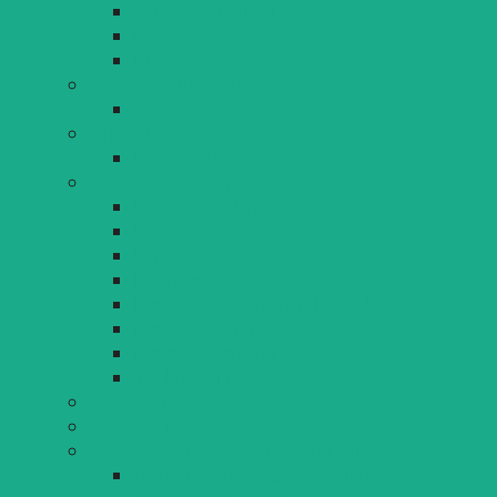
Vergabeverfahren
Pressearchiv
Hochwasser
Oberbürgermeisterin
Gruß aus der Toskana
Online-Bürgerservices
Lindau.lernt.digital
Bürgerbeteiligung
Losland Zukunftsrat
Projektschmiede
Lindauer Stadtgeschichten
Jugendwerft
Bürgerbeteiligung Karl-Bever-Platz
Bürgerversammlung
Bürgersprechstunde
Stadtrat on Tour
Stadtrecht
Stadtratsmitglieder
Stadtrats- und Ausschusssitzungen
zurückliegende Stadtrats- und