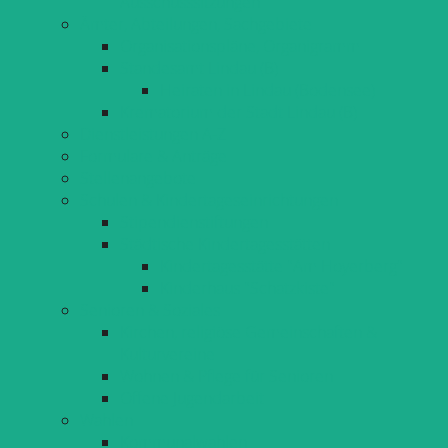
Ausschusssitzungen
Ämter, Abteilungen, Sachgebiete
Organisationspläne, Organigramm
Standesamt Lindau (B)
Heiraten in Lindau (Bodensee)
Krematorium der Stadt Lindau (B)
Dienstleistungen A-Z
Formulare & Anträge
Stellenangebote
Schulen & Kindertageseinrichtungen
Stipendienstiftungen
Städtische Kindertagesstätten
Kindertagesstätte "Am Hoyerberg"
Kinderhaus "Schatzkiste"
Senioren & Soziales
Kirchen, religiöse Gemeinschaften &
Kulturvereine
Wohnen & Pflege für Senioren
Offene Jugendarbeit
Wahlen
Kommunalwahlen