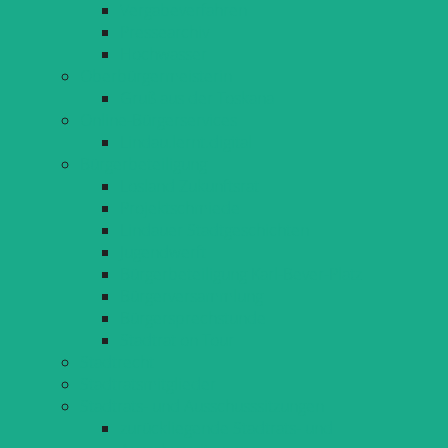
Vergabeverfahren
Pressearchiv
Hochwasser
Oberbürgermeisterin
Gruß aus der Toskana
Online-Bürgerservices
Lindau.lernt.digital
Bürgerbeteiligung
Losland Zukunftsrat
Projektschmiede
Lindauer Stadtgeschichten
Jugendwerft
Bürgerbeteiligung Karl-Bever-Platz
Bürgerversammlung
Bürgersprechstunde
Stadtrat on Tour
Stadtrecht
Stadtratsmitglieder
Stadtrats- und Ausschusssitzungen
zurückliegende Stadtrats- und