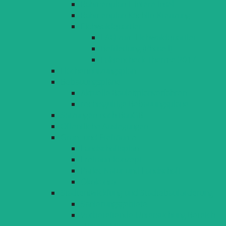
Rahmenplan Hintere Insel
Rahmenplan Köchlin-Kreuzung
Eichwaldquartier
FAQ zum Eichwaldquartier
Befriedung (Phase I)
Faktencheck Therme 2017
Flächennutzungsplan
Bebauungspläne
Aktuelle Bauleitplanverfahren
rechtsgültige Bebauungspläne
Satzungen nach BauGB
Öffentliche Auslegungen
Grün- und Freiräume
Landschaftsplan
Freiraumkonzept
Parks, Natur und Landschaft
Ökokonto
Stadtentwicklung und Städtebauförderung
Sanierungsgebiete
Vorbereitende Untersuchung Bereich
»Reutin Mitte«