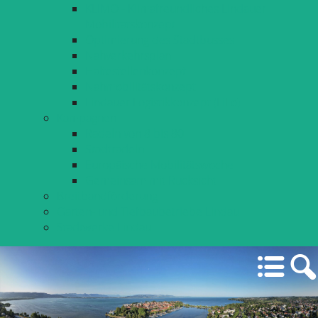
KLIMO - Klimafreundliches Lindauer
Mobilitätskonzept
Optimierung des Stadtbusses
Nahverkehrsplan
Haltestellenkonzept
Nahmobilitätskonzept
Lindauer Logistikkonzept (LiLo)
Kampagnen
Radeln von 8 bis 80
Stadtradeln
Europäische Mobilitätswoche
Gemeinsam mit Rücksicht
Breitbandförderung
Garten- und Tiefbaubetriebe Lindau
Stadtwerke Lindau