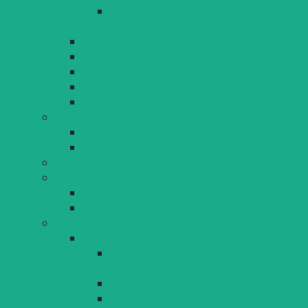
Vorläufiges Ergebnis Kommunalwahlen
2026
Bürgerentscheide
Schöffenwahl
Europawahl
Bundestagswahl
Wahlbekanntmachungen bis 2020
Freizeit, Sport & Vereine
Vereine
Sportanlagen
Ehrenamt
Steuern & Abgaben
Grundsteuerbescheid
Grundsteuer Datenschutz
Planen & Bauen
Stadtentwicklung und Rahmenpläne
Integriertes Stadtentwicklungskonzept
(ISEK)
Insel-Entwicklungskonzept (IEK)
SoBoN