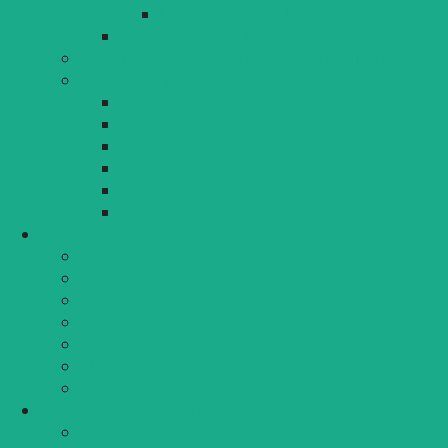
Luftreinhalteplan Lindau
Gentechnikanbaufreie Stadt
GWG Lindauer Wohnungsgesellschaft mbH
Lokale Agenda 21
Aktuelles
Arbeitskreis Eine Welt
Arbeitskreis Verkehr
Mitmachen
Umweltmobil
Hintergrund
Kunst & Kultur
Stadttheater/-museum
Stadtarchiv
Reichsstädtische Bibliothek
Stadtbücherei
Volkshochschule
Musikschule
Marionettenoper
Tourismus & Tagungen
Tourismus