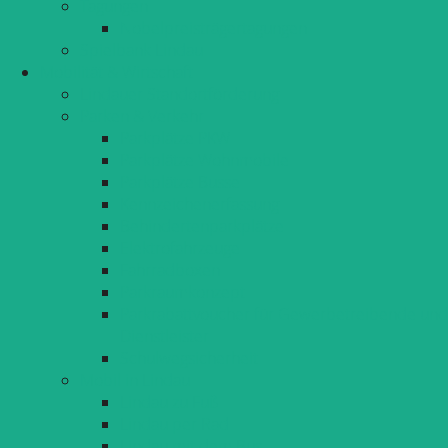
Tagungen
Nobelpreisträgertagungen
Spielbank Lindau
Mobilität & Wirtschaft
Lindauer Standortförderung
Parken & Verkehr
Parkplätze PKW
Parkplätze Wohnmobile
Parkplätze Busse
Kennzeichenerfassung
Behindertenparkplätze
Elektrofahrzeuge
Fahrradboxen
Parkraumkonzept
Parkrabattvoucher für Gewerbetreibende und
Dienstleister
Schulwegsicherheit
Mobil in Lindau
Lindau zu Fuß
Lindau per Rad
Lindau mit dem Bus