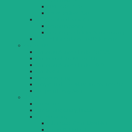
EFRE 2014-2020
Neuer Berliner Platz
Stadtgestalt und Baukultur
Gestaltungsbeirat
Gestaltungsrichtlinien Sondernutzung
Weitere Informationen und Dokumente
Klimaschutz
Klimaschutzkonzept Lindau (B) 2035
Klimawandel und Klimaschutz
Klimaschutzkonzept Lindau 2020
Klimabeirat
Energieberatung
Energie- und CO2 Bilanz und eea-Berichte
European Energy Award
Umwelt
Lärmschutz
Lärmaktionsplanung Lindau
Luftreinhaltung
Luftschadstoffe im Überblick
Luftqualität in Lindau