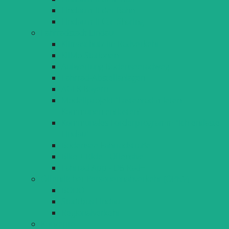
Lindau mit der Bahn
Lindau mit Car-Sharing
Fahrradstadt Lindau
Klimaschutz im Radverkehr
KliMo-Stationen
Aufwertung Bodenseeradweg
Fahrrad-Abstellanlagen
AGFK Bayern
Modellprojekt "Lastenrad mieten -
Kommunen entlasten"
Kommunales Förderprogramm "Ich entlaste
Lindau"
Bodensee Fahrradstraße
Bike + Ride - Offensive
Fahrrad App - DB Rad+
Öffentlicher Personennahverkehr (ÖPNV)
BODO
Stadtbus Lindau
Regionalverkehr
Konzepte