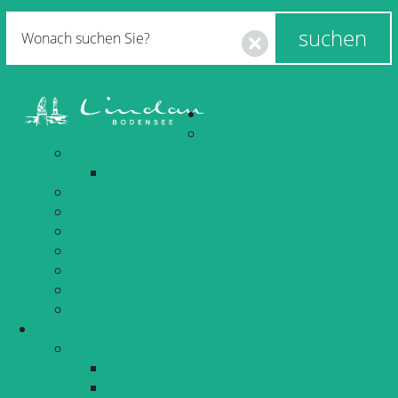
Unsere Stadt
Neubürger
Stadtportrait
Bürgerbroschüre 2016
Stadtgeschichte
Zahlen, Daten, Statistik
Partnerschaften
Patenschaften
Ehrenbürger
Traditionsveranstaltungen
Historisches Kinderfest
Bürger, Politik & Verwaltung
Aktuelles
Blackout
Amtliche Bekanntmachungen