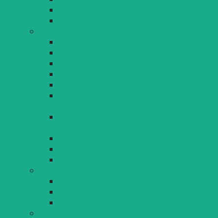
Lindau mit der Bahn
Lindau mit Car-Sharing
Fahrradstadt Lindau
Klimaschutz im Radverkehr
KliMo-Stationen
Aufwertung Bodenseeradweg
Fahrrad-Abstellanlagen
AGFK Bayern
Modellprojekt "Lastenrad mieten -
Kommunen entlasten"
Kommunales Förderprogramm "Ich entlaste
Lindau"
Bodensee Fahrradstraße
Bike + Ride - Offensive
Fahrrad App - DB Rad+
Öffentlicher Personennahverkehr (ÖPNV)
BODO
Stadtbus Lindau
Regionalverkehr
Konzepte