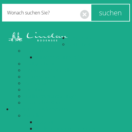
Unsere Stadt
Neubürger
Stadtportrait
Bürgerbroschüre 2016
Stadtgeschichte
Zahlen, Daten, Statistik
Partnerschaften
Patenschaften
Ehrenbürger
Traditionsveranstaltungen
Historisches Kinderfest
Bürger, Politik & Verwaltung
Aktuelles
Blackout
Amtliche Bekanntmachungen