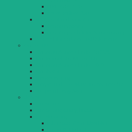
EFRE 2014-2020
Neuer Berliner Platz
Stadtgestalt und Baukultur
Gestaltungsbeirat
Gestaltungsrichtlinien Sondernutzung
Weitere Informationen und Dokumente
Klimaschutz
Klimaschutzkonzept Lindau (B) 2035
Klimawandel und Klimaschutz
Klimaschutzkonzept Lindau 2020
Klimabeirat
Energieberatung
Energie- und CO2 Bilanz und eea-Berichte
European Energy Award
Umwelt
Lärmschutz
Lärmaktionsplanung Lindau
Luftreinhaltung
Luftschadstoffe im Überblick
Luftqualität in Lindau