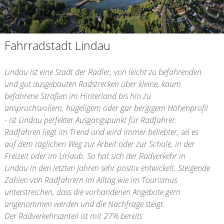
Fahrradstadt Lindau
Lindau ist eine Stadt der Radler, von leicht zu befahrenden
und gut ausgebauten Radstrecken über kleine, kaum
befahrene Straßen im Hinterland bis hin zu
anspruchsvollem, hügeligem oder gar bergigem Höhenprofil
- ist Lindau perfekter Ausgangspunkt für Radfahrer.
Radfahren liegt im Trend und wird immer beliebter, sei es
auf dem täglichen Weg zur Arbeit oder zur Schule, in der
Freizeit oder im Urlaub. So hat sich der Radverkehr in
Lindau in den letzten Jahren sehr positiv entwickelt. Steigende
Zahlen von Radfahrern im Alltag wie im Tourismus
unterstreichen, dass die vorhandenen Angebote gern
angenommen werden und die Nachfrage steigt.
Der Radverkehrsanteil ist mit 27% bereits