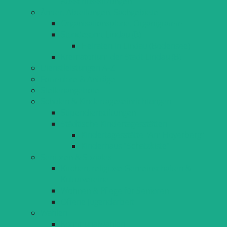
Ausschusssitzungen
Ämter, Abteilungen, Sachgebiete
Organisationspläne, Organigramm
Standesamt Lindau (B)
Heiraten in Lindau (Bodensee)
Krematorium der Stadt Lindau (B)
Dienstleistungen A-Z
Formulare & Anträge
Stellenangebote
Schulen & Kindertageseinrichtungen
Stipendienstiftungen
Städtische Kindertagesstätten
Kindertagesstätte "Am Hoyerberg"
Kinderhaus "Schatzkiste"
Senioren & Soziales
Kirchen, religiöse Gemeinschaften &
Kulturvereine
Wohnen & Pflege für Senioren
Offene Jugendarbeit
Wahlen
Kommunalwahlen