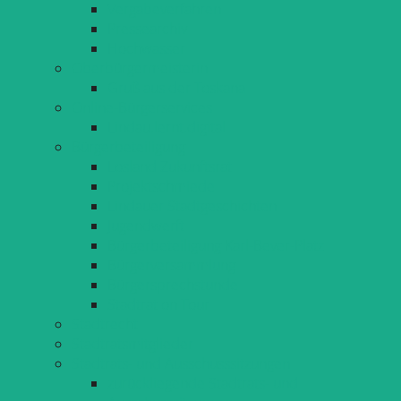
Vergabeverfahren
Pressearchiv
Hochwasser
Oberbürgermeisterin
Gruß aus der Toskana
Online-Bürgerservices
Lindau.lernt.digital
Bürgerbeteiligung
Losland Zukunftsrat
Projektschmiede
Lindauer Stadtgeschichten
Jugendwerft
Bürgerbeteiligung Karl-Bever-Platz
Bürgerversammlung
Bürgersprechstunde
Stadtrat on Tour
Stadtrecht
Stadtratsmitglieder
Stadtrats- und Ausschusssitzungen
zurückliegende Stadtrats- und