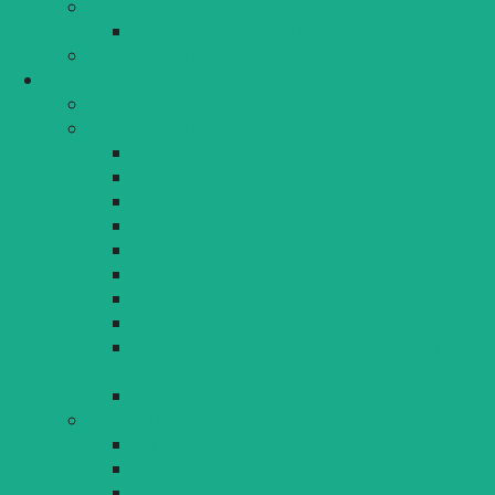
Tagungen
Nobelpreisträgertagungen
Spielbank Lindau
Mobilität & Wirtschaft
Lindauer Standortförderung
Parken & Verkehr
Parkplätze PKW
Parkplätze Wohnmobile
Parkplätze Busse
Kennzeichenerfassung
Behindertenparkplätze
Elektrofahrzeuge
Fahrradboxen
Parkraumkonzept
Parkrabattvoucher für Gewerbetreibende und
Dienstleister
Schulwegsicherheit
Mobil in Lindau
Lindau zu Fuß
Lindau per Rad
Lindau mit dem Bus