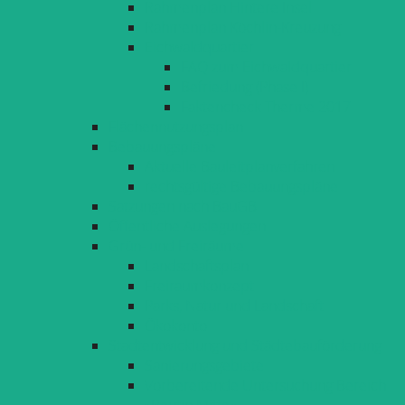
Rahmenplan Hintere Insel
Rahmenplan Köchlin-Kreuzung
Eichwaldquartier
FAQ zum Eichwaldquartier
Befriedung (Phase I)
Faktencheck Therme 2017
Flächennutzungsplan
Bebauungspläne
Aktuelle Bauleitplanverfahren
rechtsgültige Bebauungspläne
Satzungen nach BauGB
Öffentliche Auslegungen
Grün- und Freiräume
Landschaftsplan
Freiraumkonzept
Parks, Natur und Landschaft
Ökokonto
Stadtentwicklung und Städtebauförderung
Sanierungsgebiete
Vorbereitende Untersuchung Bereich
»Reutin Mitte«