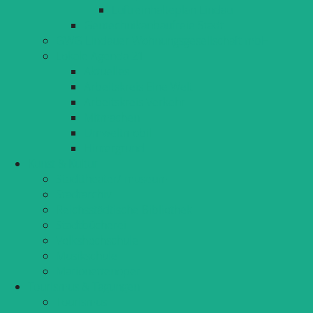
Luftreinhalteplan Lindau
Gentechnikanbaufreie Stadt
GWG Lindauer Wohnungsgesellschaft mbH
Lokale Agenda 21
Aktuelles
Arbeitskreis Eine Welt
Arbeitskreis Verkehr
Mitmachen
Umweltmobil
Hintergrund
Kunst & Kultur
Stadttheater/-museum
Stadtarchiv
Reichsstädtische Bibliothek
Stadtbücherei
Volkshochschule
Musikschule
Marionettenoper
Tourismus & Tagungen
Tourismus