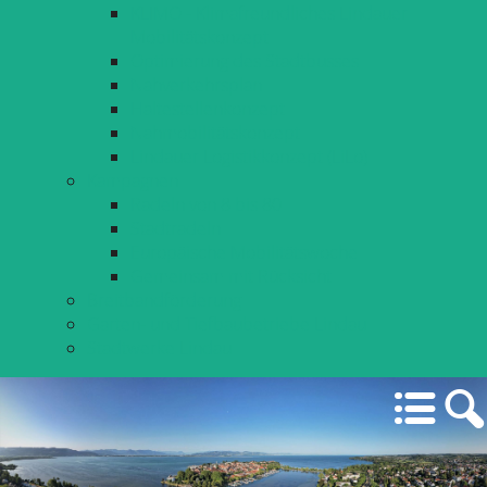
KLIMO - Klimafreundliches Lindauer
Mobilitätskonzept
Optimierung des Stadtbusses
Nahverkehrsplan
Haltestellenkonzept
Nahmobilitätskonzept
Lindauer Logistikkonzept (LiLo)
Kampagnen
Radeln von 8 bis 80
Stadtradeln
Europäische Mobilitätswoche
Gemeinsam mit Rücksicht
Breitbandförderung
Garten- und Tiefbaubetriebe Lindau
Stadtwerke Lindau