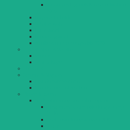
Vorläufiges Ergebnis Kommunalwahlen
2026
Bürgerentscheide
Schöffenwahl
Europawahl
Bundestagswahl
Wahlbekanntmachungen bis 2020
Freizeit, Sport & Vereine
Vereine
Sportanlagen
Ehrenamt
Steuern & Abgaben
Grundsteuerbescheid
Grundsteuer Datenschutz
Planen & Bauen
Stadtentwicklung und Rahmenpläne
Integriertes Stadtentwicklungskonzept
(ISEK)
Insel-Entwicklungskonzept (IEK)
SoBoN