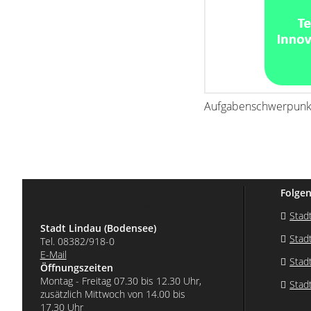
Aufgabenschwerpunkt
Folgen
So erreichen Sie uns:
Stad
Stadt Lindau (Bodensee)
Stad
Tel. 08382/918-0
E-Mail
Stad
Öffnungszeiten
Montag - Freitag 07.30 bis 12.30 Uhr,
Stad
zusätzlich Mittwoch von 14.00 bis
17.30 Uhr