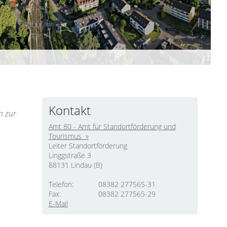
Kontakt
n zur
Amt 80 - Amt für Standortförderung und
Tourismus »
Leiter Standortförderung
Linggstraße 3
88131 Lindau (B)
Telefon:
08382 277565-31
Fax:
08382 277565-29
E-Mail