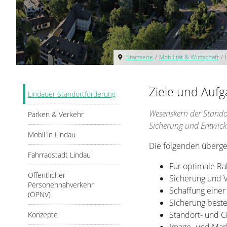
Startseite
/
Mobilität & Wirtschaft
/
Ziele und Auf
Lindauer Standortförderung
Wesenskern der Standor
Parken & Verkehr
Sicherung und Entwick
Mobil in Lindau
Die folgenden übergeo
Fahrradstadt Lindau
Für optimale R
Öffentlicher
Sicherung und V
Personennahverkehr
Schaffung einer
(ÖPNV)
Sicherung best
Standort- und C
Konzepte
Image- und Mar