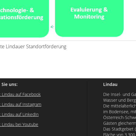
e Lindauer Standortförderung
 Sie uns:
Lindau
t Lindau auf Facebook
Die Insel- und G
Wasser und Berg
t Lindau auf Instagram
Die mittelalterlic
im Bodensee, mit
t Lindau auf LinkedIn
Österreich-Schwe
Gästen gleicherm
t Lindau bei Youtube
Das Stadtgebiet (
Fläche von 3.30