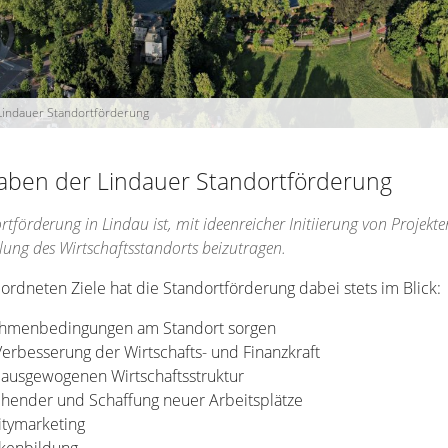
Lindauer Standortförderung
gaben der Lindauer Standortförderung
tförderung in Lindau ist, mit ideenreicher Initiierung von Projekte
lung des Wirtschaftsstandorts beizutragen.
rdneten Ziele hat die Standortförderung dabei stets im Blick:
ahmenbedingungen am Standort sorgen
erbesserung der Wirtschafts- und Finanzkraft
 ausgewogenen Wirtschaftsstruktur
ehender und Schaffung neuer Arbeitsplätze
itymarketing
kenbildung