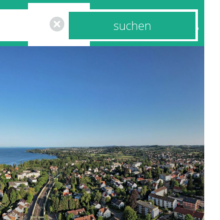
us &
Mobilität &
en
Wirtschaft