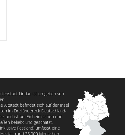
artenstadt Lindau ist umgeben von
en.
he Altstadt befindet sich auf der Insel
ten im Dreiländereck Deutschland-
iz und ist bei Einheimischen und
aßen beliebt und geschätzt.
inklusive Festland) umfasst eine
0 Hektar, rund 25.000 Menschen