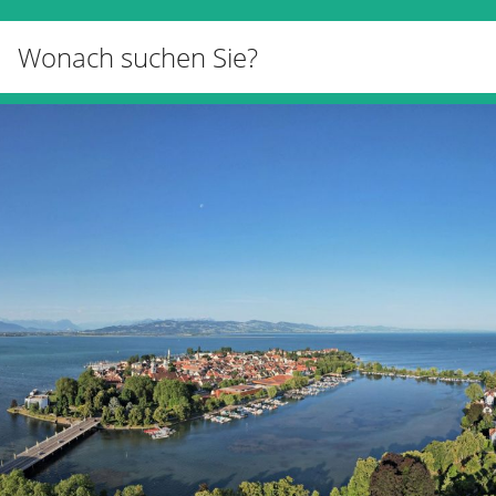
Unsere
Bürger, Politik &
Kunst &
Tourism
Stadt
Verwaltung
Kultur
Tagung