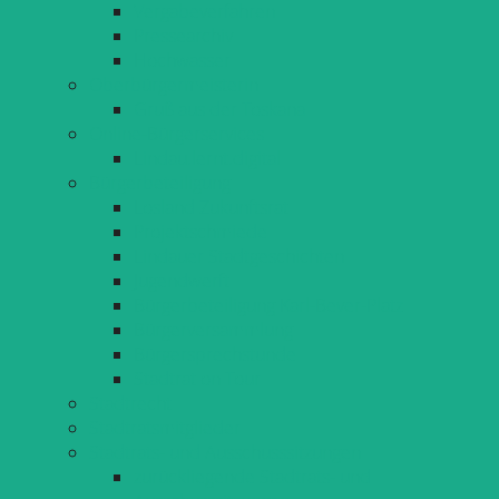
Vergabeverfahren
Pressearchiv
Hochwasser
Oberbürgermeisterin
Gruß aus der Toskana
Online-Bürgerservices
Lindau.lernt.digital
Bürgerbeteiligung
Losland Zukunftsrat
Projektschmiede
Lindauer Stadtgeschichten
Jugendwerft
Bürgerbeteiligung Karl-Bever-Platz
Bürgerversammlung
Bürgersprechstunde
Stadtrat on Tour
Stadtrecht
Stadtratsmitglieder
Stadtrats- und Ausschusssitzungen
zurückliegende Stadtrats- und