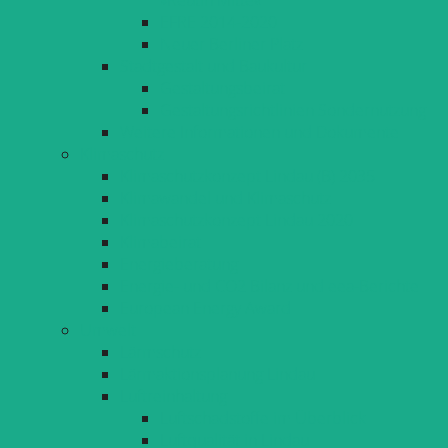
EFRE 2014-2020
Neuer Berliner Platz
Stadtgestalt und Baukultur
Gestaltungsbeirat
Gestaltungsrichtlinien Sondernutzung
Weitere Informationen und Dokumente
Klimaschutz
Klimaschutzkonzept Lindau (B) 2035
Klimawandel und Klimaschutz
Klimaschutzkonzept Lindau 2020
Klimabeirat
Energieberatung
Energie- und CO2 Bilanz und eea-Berichte
European Energy Award
Umwelt
Lärmschutz
Lärmaktionsplanung Lindau
Luftreinhaltung
Luftschadstoffe im Überblick
Luftqualität in Lindau