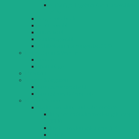
Vorläufiges Ergebnis Kommunalwahlen
2026
Bürgerentscheide
Schöffenwahl
Europawahl
Bundestagswahl
Wahlbekanntmachungen bis 2020
Freizeit, Sport & Vereine
Vereine
Sportanlagen
Ehrenamt
Steuern & Abgaben
Grundsteuerbescheid
Grundsteuer Datenschutz
Planen & Bauen
Stadtentwicklung und Rahmenpläne
Integriertes Stadtentwicklungskonzept
(ISEK)
Insel-Entwicklungskonzept (IEK)
SoBoN