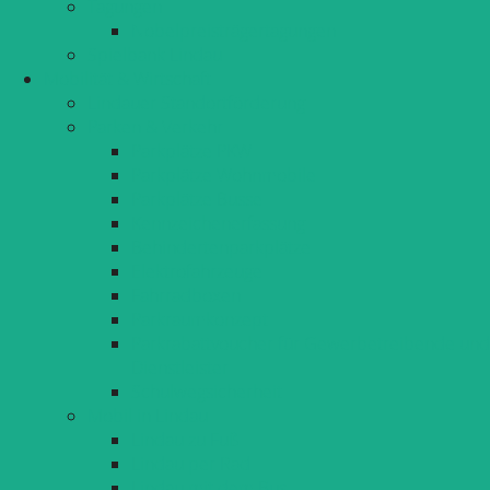
Tagungen
Nobelpreisträgertagungen
Spielbank Lindau
Mobilität & Wirtschaft
Lindauer Standortförderung
Parken & Verkehr
Parkplätze PKW
Parkplätze Wohnmobile
Parkplätze Busse
Kennzeichenerfassung
Behindertenparkplätze
Elektrofahrzeuge
Fahrradboxen
Parkraumkonzept
Parkrabattvoucher für Gewerbetreibende und
Dienstleister
Schulwegsicherheit
Mobil in Lindau
Lindau zu Fuß
Lindau per Rad
Lindau mit dem Bus