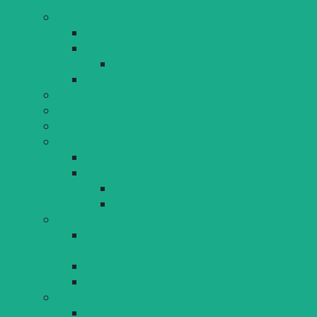
Ausschusssitzungen
Ämter, Abteilungen, Sachgebiete
Organisationspläne, Organigramm
Standesamt Lindau (B)
Heiraten in Lindau (Bodensee)
Krematorium der Stadt Lindau (B)
Dienstleistungen A-Z
Formulare & Anträge
Stellenangebote
Schulen & Kindertageseinrichtungen
Stipendienstiftungen
Städtische Kindertagesstätten
Kindertagesstätte "Am Hoyerberg"
Kinderhaus "Schatzkiste"
Senioren & Soziales
Kirchen, religiöse Gemeinschaften &
Kulturvereine
Wohnen & Pflege für Senioren
Offene Jugendarbeit
Wahlen
Kommunalwahlen