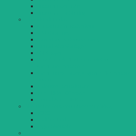
Lindau mit der Bahn
Lindau mit Car-Sharing
Fahrradstadt Lindau
Klimaschutz im Radverkehr
KliMo-Stationen
Aufwertung Bodenseeradweg
Fahrrad-Abstellanlagen
AGFK Bayern
Modellprojekt "Lastenrad mieten -
Kommunen entlasten"
Kommunales Förderprogramm "Ich entlaste
Lindau"
Bodensee Fahrradstraße
Bike + Ride - Offensive
Fahrrad App - DB Rad+
Öffentlicher Personennahverkehr (ÖPNV)
BODO
Stadtbus Lindau
Regionalverkehr
Konzepte