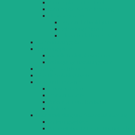
Rahmenplan Hintere Insel
Rahmenplan Köchlin-Kreuzung
Eichwaldquartier
FAQ zum Eichwaldquartier
Befriedung (Phase I)
Faktencheck Therme 2017
Flächennutzungsplan
Bebauungspläne
Aktuelle Bauleitplanverfahren
rechtsgültige Bebauungspläne
Satzungen nach BauGB
Öffentliche Auslegungen
Grün- und Freiräume
Landschaftsplan
Freiraumkonzept
Parks, Natur und Landschaft
Ökokonto
Stadtentwicklung und Städtebauförderung
Sanierungsgebiete
Vorbereitende Untersuchung Bereich
»Reutin Mitte«