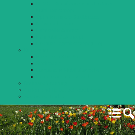
KLIMO - Klimafreundliches Lindauer
Mobilitätskonzept
Optimierung des Stadtbusses
Nahverkehrsplan
Haltestellenkonzept
Nahmobilitätskonzept
Lindauer Logistikkonzept (LiLo)
Kampagnen
Radeln von 8 bis 80
Stadtradeln
Europäische Mobilitätswoche
Gemeinsam mit Rücksicht
Breitbandförderung
Garten- und Tiefbaubetriebe Lindau
Stadtwerke Lindau