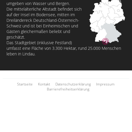
umgeben von Wasser und Bergen.
Die mittelalterliche Altstadt befindet sich
auf der Insel im Bodensee, mitten im
Dreiländereck Deutschland-Österreich-
Schweiz und ist bei Einheimischen und
Gästen gleichermaßen beliebt und
geschätzt.
Das Stadtgebiet (inklusive Festland)
umfasst eine Fläche von 3.300 Hektar, rund 25.000 Menschen
leben in Lindau.
Startseite
Kontakt
Datenschutzerklärung
Impressum
Barrierefreiheitserklärung