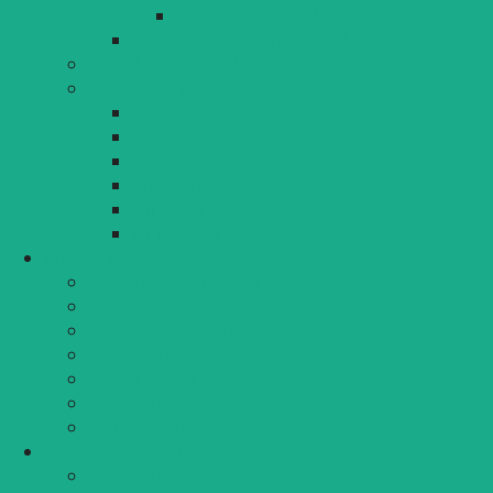
Luftreinhalteplan Lindau
Gentechnikanbaufreie Stadt
GWG Lindauer Wohnungsgesellschaft mbH
Lokale Agenda 21
Aktuelles
Arbeitskreis Eine Welt
Arbeitskreis Verkehr
Mitmachen
Umweltmobil
Hintergrund
Kunst & Kultur
Stadttheater/-museum
Stadtarchiv
Reichsstädtische Bibliothek
Stadtbücherei
Volkshochschule
Musikschule
Marionettenoper
Tourismus & Tagungen
Tourismus