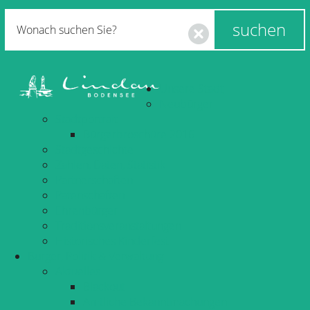
Unsere Stadt
Neubürger
Stadtportrait
Bürgerbroschüre 2016
Stadtgeschichte
Zahlen, Daten, Statistik
Partnerschaften
Patenschaften
Ehrenbürger
Traditionsveranstaltungen
Historisches Kinderfest
Bürger, Politik & Verwaltung
Aktuelles
Blackout
Amtliche Bekanntmachungen