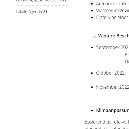
Autoarmer Inse
Wärmerückgewi
Lokale Agenda 21
Erstellung einer
2.
Weitere Besch
September 202
Klimaneutra
Budgetanp
Oktober 202
November 202
Klimaanpassu
Basierend auf die vo
eingereicht, unter a