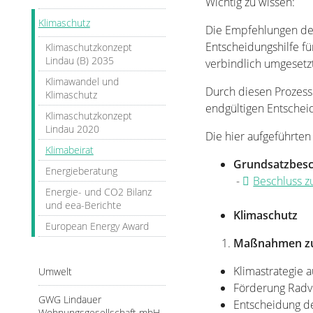
Wichtig zu wissen:
Klimaschutz
Die Empfehlungen des
Entscheidungshilfe fü
Klimaschutzkonzept
Lindau (B) 2035
verbindlich umgesetz
Klimawandel und
Durch diesen Prozess 
Klimaschutz
endgültigen Entschei
Klimaschutzkonzept
Lindau 2020
Die hier aufgeführte
Klimabeirat
Grundsatzbesc
Energieberatung
-
Beschluss zu
Energie- und CO2 Bilanz
und eea-Berichte
Klimaschutz
European Energy Award
Maßnahmen zur
Klimastrategie
Umwelt
Förderung Radv
GWG Lindauer
Entscheidung de
Wohnungsgesellschaft mbH