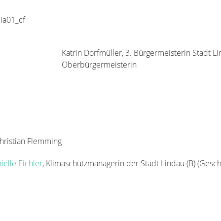
dia01_cf
Katrin Dorfmüller, 3. Bürgermeisterin Stadt Li
Oberbürgermeisterin
Christian Flemming
ielle Eichler
, Klimaschutzmanagerin der Stadt Lindau (B) (Gesch