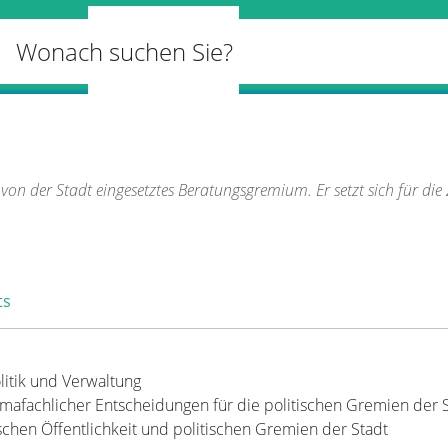
Unsere
Bürger, Politik &
Kunst &
Tourism
Stadt
Verwaltung
Kultur
Tagung
tung
/
Klimaschutz
/
Klimabeirat
n von der Stadt eingesetztes Beratungsgremium. Er setzt sich für d
ts
litik und Verwaltung
imafachlicher Entscheidungen für die politischen Gremien der 
schen Öffentlichkeit und politischen Gremien der Stadt