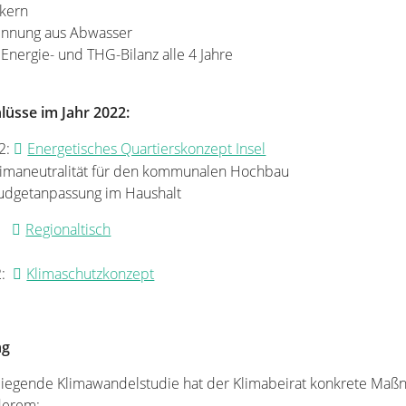
lkern
nnung aus Abwasser
 Energie- und THG-Bilanz alle 4 Jahre
lüsse im Jahr 2022:
2:
Energetisches Quartierskonzept Insel
lität für den kommunalen Hochbau
assung im Haushalt
2:
Regionaltisch
2:
Klimaschutzkonzept
ng
rliegende Klimawandelstudie hat der Klimabeirat konkrete Ma
nderem: