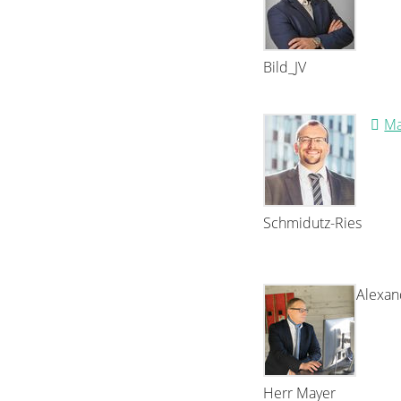
Bild_JV
Ma
Schmidutz-Ries
Alexan
Herr Mayer