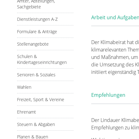
Ämter, Abteilungen,
Sachgebiete
Arbeit und Aufgaben
Dienstleistungen A-Z
Formulare & Anträge
Der Klimabeirat hat 
Stellenangebote
klimarelevanten Them
Schulen &
und Maßnahmen, um de
Kindertageseinrichtungen
die Umsetzung des Kl
initiiert eigenständ
Senioren & Soziales
Wahlen
Empfehlungen
Freizeit, Sport & Vereine
Ehrenamt
Der Lindauer Klimabei
Steuern & Abgaben
Empfehlungen zu kli
Planen & Bauen